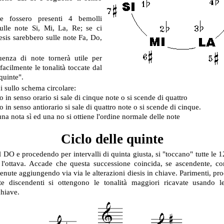
e fossero presenti 4 bemolli
ulle note Si, Mi, La, Re; se ci
esis sarebbero sulle note Fa, Do,
enza di note tornerà utile per
facilmente le tonalità toccate dal
 quinte".
 sullo schema circolare:
 in senso orario si sale di cinque note o si scende di quattro
 in senso antiorario si sale di quattro note o si scende di cinque.
na nota sì ed una no si ottiene l'ordine normale delle note
Ciclo delle quinte
 DO e procedendo per intervalli di quinta giusta, si "toccano" tutte le 1
 l'ottava. Accade che questa successione coincida, se ascendente, con
enute aggiungendo via via le alterazioni diesis in chiave. Parimenti, p
te discendenti si ottengono le tonalità maggiori ricavate usando le
chiave.