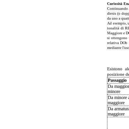
Curiosità En
Continuando a
diesis (o dop
da uno a quatt
Ad esempio, us
tonalità di R
Maggiore e DO
si ottengono 
relativa DOb 
mediante l'uso
Esistono al
posizione de
Passaggio
Da maggior
minore
Da minore 
maggiore
Da armatur
maggiore