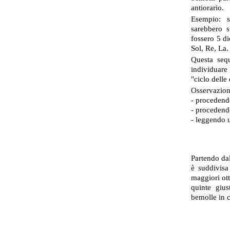
antiorario.
Esempio: s
sarebbero s
fossero 5 di
Sol, Re, La.
Questa sequ
individuare 
"ciclo delle
Osservazioni
- procedendo
- procedendo
- leggendo u
Partendo dal
è suddivisa
maggiori ott
quinte gius
bemolle in 