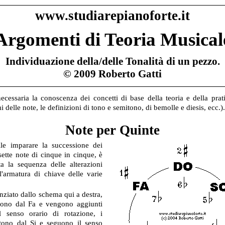
www.studiarepianoforte.it
Argomenti di Teoria Musical
Individuazione della/delle Tonalità di un pezzo.
© 2009 Roberto Gatti
cessaria la conoscenza dei concetti di base della teoria e della prat
 delle note, le definizioni di tono e semitono, di bemolle e diesis, ecc.).
Note per Quinte
le imparare la successione dei
sette note di cinque in cinque, è
sta la sequenza delle alterazioni
ll'armatura di chiave delle varie
ziato dallo schema qui a destra,
rtono dal Fa e vengono aggiunti
l senso orario di rotazione, i
tono dal Si e seguono il senso