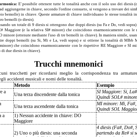
armonica:
E' possibile ottenere tutte le tonalità anche con il solo uso dei diesis (
d aggiungerne in chiave, secondo l'ordine consueto, si vengono a trovare dei sim
pio bemolle) in chiave. Queste armature di chiave individuano le stesse tonalità i
ro bemolli (o diesis).
ando un totale di 9 diesis si ottengono due doppi diesis (su Fa e Do, vedi sopra) 
E# Maggiore (e la relativa SI# minore) che coincidono enarmonicamente con le 
 minore (ottenute mediante l'uso di tre bemolli in chiave). In maniera simile, usa
tre doppi bemolli (su Si, Mi e La, vedi sopra) e si ottiene la tonalità di MIbb 
minore) che coincidono enarmonicamente con le rispettive RE Maggiore e SI mi
 di due diesis in chiave).
Trucchi mnemonici
cuni trucchetti per ricordarsi meglio la corrispondenza tra armatur
gli accidenti musicali e nomi delle tonalità.
Metodo
Esempio
e a
SI Maggiore: Si, La#
Una terza discendente dalla tonica
Quindi SOL# minore
a
MI minore: Mi, Fa#, 
Una terza ascendente dalla tonica
Quindi SOL Maggio
a a
1) Nessun accidente in chiave: DO
Maggiore
4 diesis (Fa#, Do#, 
2) Uno o più diesis: una seconda
partendo da Re# si s