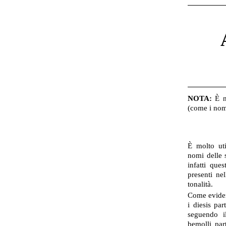
NOTA:
È ne
(come i nomi
È molto uti
nomi delle 
infatti que
presenti ne
tonalità.
Come eviden
i diesis pa
seguendo i
bemolli par