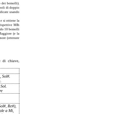
o dei bemolli).
boli di doppio
ndicate usando
e si ottiene la
rispettive MIb
ndo 10 bemolli
Maggiore (e la
nore (ottenute
e di chiave,
, Sol#.
.
Sol.
re
Sol#, Re#),
ale a Mi,