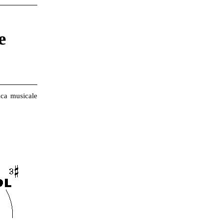
e
ica musicale